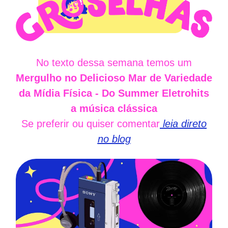
No texto dessa semana temos um
Mergulho no Delicioso Mar de Variedade
da Mídia Física - Do Summer Eletrohits
a música clássica
Se preferir ou quiser comentar
leia direto
no blog